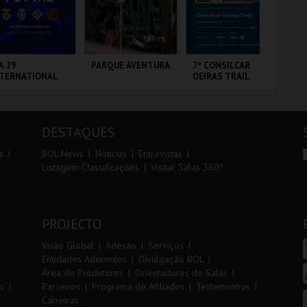
r
i
i
n
o
t
A 29
PARQUE AVENTURA
7º CONSILCAR
TR
NTERNATIONAL
OEIRAS TRAIL
AL
r
e
ASTERS FUTSAL
26 - SPORTING
 VS PALMA
RTIMÃO ARENA
PARQUE
FÁBRICA DA
SE
UTSAL
ORNITOLÓGICO
PÓLVORA
DESTAQUES
MAIS INFO
MAIS INFO
MAIS INFO
s
BOL News
Noticias
Entrevistas
Listagem Classificações
Visitar Salas 360º
COMPRAR
COMPRAR
INSCREVER
PROJECTO
Visão Global
Adesão
Serviços
Entidades Aderentes
Divulgação BOL
Área de Produtores
Orientadores de Salas
s
Parceiros
Programa de Afiliados
Testemunhos
Carreiras