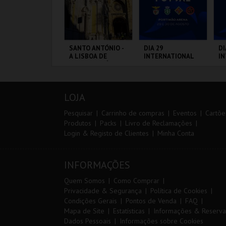
IA EURO RX OF
SANTO ANTÓNIO -
DIA 29
DI
ORTUGAL | PASSE
A LISBOA DE
INTERNATIONAL
I
IP 2 DIAS
SANTO ANTÓNIO -
MASTERS FUTSAL
M
PERCURSO
2026 - SL BENFICA
20
VS FC JIMBEE CAR
CP
IRCUITO DE
ML - SANTO
PORTIMÃO ARENA
PO
F
OUSADA
ANTÓNIO
LOJA
MAIS INFO
MAIS INFO
MAIS INFO
Pesquisar
Carrinho de compras
Eventos
Cartõe
Produtos
Packs
Livro de Reclamações
Login & Registo de Clientes
Minha Conta
COMPRAR
COMPRAR
COMPRAR
INFORMAÇÕES
Quem Somos
Como Comprar
Privacidade & Segurança
Política de Cookies
Condições Gerais
Pontos de Venda
FAQ
Mapa de Site
Estatísticas
Informações & Reserva
Dados Pessoais
Informações sobre Cookies