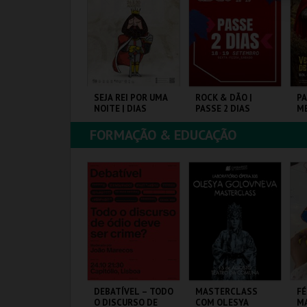
COMPRAR
COMPRAR
COMPRAR
EIRANOIVOS
SEJA REI POR UMA
ROCK & DÃO |
PA
NOITE | DIAS
PASSE 2 DIAS
M
MEDIEVAIS EM
P
C.
CASTRO MARIM
FORMAÇÃO & EDUCAÇÃO
2026
UROPARQUE
VILA DE CASTRO
VISEU
MARIM
C
MAIS INFO
MAIS INFO
MAIS INFO
COMPRAR
COMPRAR
COMPRAR
ALÁCIO PIMENTA -
DEBATÍVEL – TODO
MASTERCLASS
FÉ
ZUL, BRANCO E
O DISCURSO DE
COM OLESYA
MA