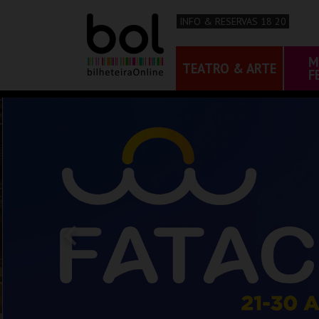
INFO & RESERVAS 18 20
M
TEATRO & ARTE
F