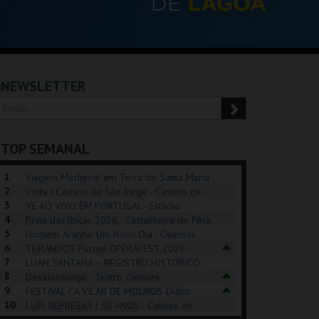
NEWSLETTER
TOP SEMANAL
1
Viagem Medieval em Terra de Santa Maria
2
2026 - Santa Maria da Feira
Visita | Castelo de São Jorge - Castelo de
3
São Jorge
YE AO VIVO EM PORTUGAL - Estádio
4
Algarve
Praia das Rocas 2026 - Castanheira de Pêra
5
Homem-Aranha: Um Novo Dia - Cinemas
6
Cinemax Penafiel
TURANDOT Puccini OPERAFEST 2026 -
POSIÇÕES |
SHREK, O MUSICAL
PÉROLA – MELHOR
7
Convento da Cartuxa
LUAN SANTANA – REGISTRO HISTÓRICO -
HIBITIONS 2026
DE MIM
8
Estádio da Luz
Desassossego - Teatro Camões
9
FESTIVAL CA VILAR DE MOUROS Diário -
SEU DO ORIENTE.
TAGUSPARK
CASINO ESTORIL
TAG
10
Vilar de Mouros
LUÍS REPRESAS | 50 ANOS - Coliseu de