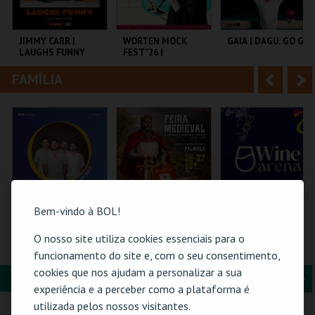
i
n
o
t
JIMMY CARR |
WORTEN MOCK
GAIA | DAGU: GO GO
LAUGHS FUNNY
FEST"26 |
r
e
MICHELLE WOLF
FAMÍLIA
A
S
COLISEU DE LISBOA
CINEMA SÃO JORGE .
AUDITÓRIO DE
OLIVAL
n
e
t
g
MAIS INFO
MAIS INFO
MAIS INFO
e
u
COMPRAR
COMPRAR
COMPRAR
r
i
i
n
Bem-vindo à BOL!
o
t
O nosso site utiliza cookies essenciais para o
24-AGOSTO |
FEIRA MEDIEVAL DE
WINE ARENA 2026 |
FATACIL"26
PALMELA 2026
PASSE 2 DIAS
funcionamento do site e, com o seu consentimento,
r
e
cookies que nos ajudam a personalizar a sua
FORMAÇÃO & EDUCAÇÃO
A
S
PARQ. FEIRAS E
CASTELO E CENTRO
PÓVOA ARENA.
experiência e a perceber como a plataforma é
EXPOSIÇÕES
HIST.
n
e
utilizada pelos nossos visitantes.