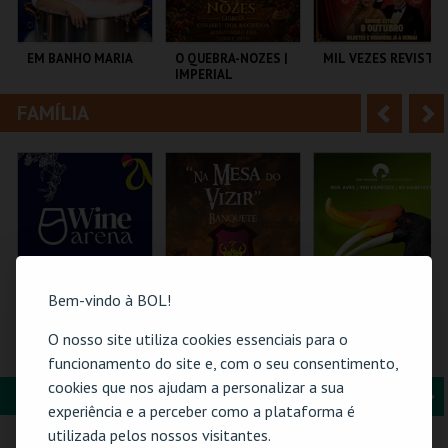
i
n
o
t
EM BANHO MARIA
O QUEBRA-NOZES |
MIL VEZES REVISTA
IMPERIAL
r
e
HERITAGE BALLET |
CLASSIC STAGE
FAMÍLIA
A
S
C CULTURAL
COLISEU DE LISBOA
TEATRO POLITEAMA
ANTÓNIO ALEIXO
n
e
t
g
MAIS INFO
MAIS INFO
MAIS INFO
e
u
COMPRAR
COMPRAR
COMPRAR
r
i
i
n
Bem-vindo à BOL!
o
t
O nosso site utiliza cookies essenciais para o
WINE ARENA 2026 |
FEIRA MEDIEVAL DE
ZOO DE LOUROSA
PASSE 2 DIAS
SILVES 2026 - NA
funcionamento do site e, com o seu consentimento,
r
e
MESA DO VIZIR
cookies que nos ajudam a personalizar a sua
FORMAÇÃO & EDUCAÇÃO
A
S
PÓVOA ARENA.
CENTRO HISTÓRICO
PARQUE
experiência e a perceber como a plataforma é
SILVES
ORNITOLÓGICO
n
e
utilizada pelos nossos visitantes.