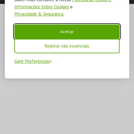
Informações Sobre Cookies
e
Privacidade & Segurança
.
MORADA
Avenida Luísa Todi, 61-67

2900-461 Setúbal
Aceitar
Direcções para Fórum Luísa Todi
Rejeitar não essenciais
Gerir Preferências