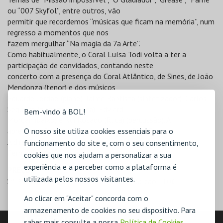
ou “007 Skyfol”, entre outros, vão
permitir que recordemos “músicas que ficam na memória”, num
regresso a momentos que nos
fazem mergulhar “Na magia da 7a Arte”.
Como habitualmente, o Coral Luísa Todi volta a ter a
participação de convidados, contando neste
concerto com a presença do Coral Atlântico, de Sines, de João
Mendonza (tenor) e dos músicos
Eduardo Jordão (piano), Jaime Baptista (sintetizador), Carlos
Sequeira (guitarra clássica), Edward
Bem-vindo à BOL!
Morgan (baixo) e Rui Rosado (Ruca) (percussão). A
O nosso site utiliza cookies essenciais para o
apresentação estará a cargo da atriz Rita Ferraz.
A direção do Concerto é da responsabilidade do Maestro
funcionamento do site e, com o seu consentimento,
Fernando Malão.
cookies que nos ajudam a personalizar a sua
experiência e a perceber como a plataforma é
PREÇOS
utilizada pelos nossos visitantes.
1ª Plateia - 12€
2ª Plateia - 12€
Balcão - 10€
Ao clicar em "Aceitar" concorda com o
armazenamento de cookies no seu dispositivo. Para
LOCALIZAÇÃO
saber mais consulte a nossa
Política de Cookies
,