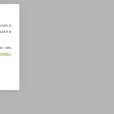
, com o
cia e a
no seu
Cookies
,