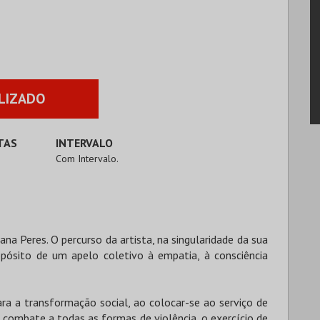
LIZADO
TAS
INTERVALO
Com Intervalo.
ana Peres. O percurso da artista, na singularidade da sua
opósito de um apelo coletivo à empatia, à consciência
ara a transformação social, ao colocar-se ao serviço de
combate a todas as formas de violência, o exercício de