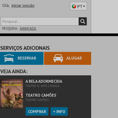
Olá,
iniciar sessão
PT
PESQUISA:
AVANÇADA
DISTRITO
SERVIÇOS ADICIONAIS
SALA
RESERVAR
ALUGAR
VEJA AINDA:
A BELA ADORMECIDA
TEATRO & ARTE | DANÇA
TEATRO CAMÕES
TEATRO CAMÕES
COMPRAR
+ INFO