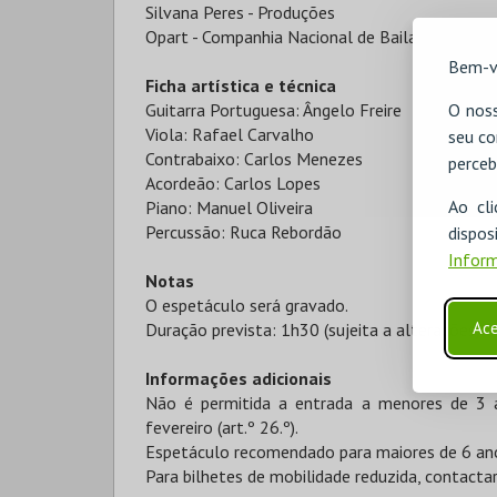
Silvana Peres - Produções
Opart - Companhia Nacional de Bailado
Bem-v
Ficha artística e técnica
Guitarra Portuguesa: Ângelo Freire
O noss
Viola: Rafael Carvalho
seu co
Contrabaixo: Carlos Menezes
perceb
Acordeão: Carlos Lopes
Ao cl
Piano: Manuel Oliveira
Percussão: Ruca Rebordão
disp
Inform
Notas
O espetáculo será gravado.
Ace
Duração prevista: 1h30 (sujeita a alterações)
Informações adicionais
Não é permitida a entrada a menores de 3 
fevereiro (art.º 26.º).
Espetáculo recomendado para maiores de 6 an
Para bilhetes de mobilidade reduzida, contacta