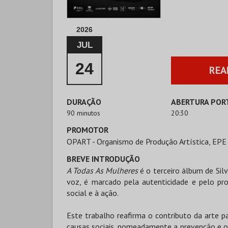
2026
JUL
24
REA
DURAÇÃO
ABERTURA POR
90 minutos
20:30
PROMOTOR
OPART - Organismo de Produção Artística, EPE
BREVE INTRODUÇÃO
A Todas As Mulheres
é o terceiro álbum de Silv
voz, é marcado pela autenticidade e pelo pr
social e à ação.
Este trabalho reafirma o contributo da arte p
causas sociais, nomeadamente a prevenção e o 