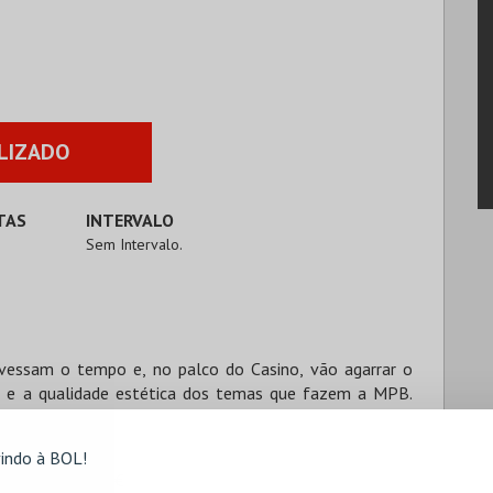
LIZADO
TAS
INTERVALO
Sem Intervalo.
avessam o tempo e, no palco do Casino, vão agarrar o
 e a qualidade estética dos temas que fazem a MPB.
indo à BOL!
adim Dir. - 12,50€