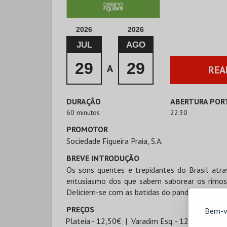
2026
2026
JUL
AGO
29
29
A
REA
DURAÇÃO
ABERTURA POR
60 minutos
22:30
PROMOTOR
Sociedade Figueira Praia, S.A.
BREVE INTRODUÇÃO
Os sons quentes e trepidantes do Brasil atr
entusiasmo dos que sabem saborear os rimos
Deliciem-se com as batidas do pandeiro.
PREÇOS
Bem-v
Plateia - 12,50€
Varadim Esq. - 12,50€
Var