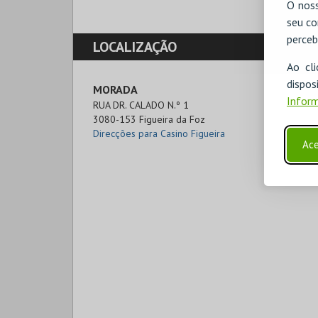
O noss
seu co
perceb
LOCALIZAÇÃO
Ao cl
disp
MORADA
Inform
RUA DR. CALADO N.º 1

3080-153 Figueira da Foz
Direcções para Casino Figueira
Ace