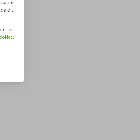
, com o
cia e a
no seu
Cookies
,