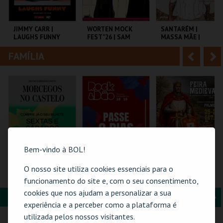
i
n
o
t
JIMMY CARR |
WORTEN MOCK
SANTARÉM |
LAUGHS FUNNY
FEST"26 | SAM
MASSA MÃE |
r
e
MORRIL
DIOGO FARO
FAMÍLIA
A
S
COLISEU DE LISBOA
CINEMA SÃO JORGE .
TEATRO TABORDA
n
e
t
g
MAIS INFO
MAIS INFO
MAIS INFO
e
u
COMPRAR
COMPRAR
COMPRAR
r
i
i
n
Bem-vindo à BOL!
o
t
O nosso site utiliza cookies essenciais para o
MORCEGOS NO
ROCK & DÃO |
FEIRA MEDIEVAL DE
CASTELO
PASSE 2 DIAS
PALMELA 2026
funcionamento do site e, com o seu consentimento,
r
e
cookies que nos ajudam a personalizar a sua
FORMAÇÃO & EDUCAÇÃO
A
S
CASTELO DE SÃO
VISEU
CASTELO E CENTRO
experiência e a perceber como a plataforma é
JORGE
HIST.
n
e
utilizada pelos nossos visitantes.