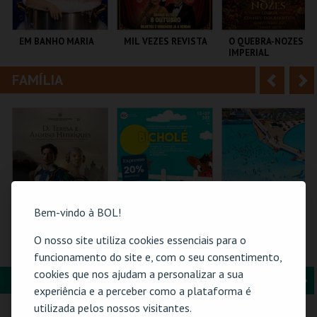
i
n
o
t
EM BANHO MARIA
MIL VEZES REVISTA
O QUEBRA-NOZES |
IMPERIAL
r
e
HERITAGE BALLET |
CLASSIC STAGE
FAMÍLIA
A
S
C CULTURAL
TEATRO POLITEAMA
COLISEU DE LISBOA
ANTÓNIO ALEIXO
n
e
t
g
MAIS INFO
MAIS INFO
MAIS INFO
e
u
COMPRAR
COMPRAR
COMPRAR
r
i
i
n
Bem-vindo à BOL!
o
t
O nosso site utiliza cookies essenciais para o
BILHETE DIÁRIO |
BICHOLÉ
PRAIA DAS ROCAS -
VIAGEM MEDIEVAL
SOMBRAS 2026
funcionamento do site e, com o seu consentimento,
r
e
EM TERRA DE
cookies que nos ajudam a personalizar a sua
SANTA MARIA 2026
FORMAÇÃO & EDUCAÇÃO
A
S
SANTA MARIA DA
BOUTIQUE DA
PRAIA DAS ROCAS
experiência e a perceber como a plataforma é
FEIRA
CULTURA
n
e
utilizada pelos nossos visitantes.