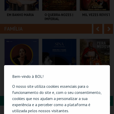
i
n
o
t
EM BANHO MARIA
O QUEBRA-NOZES |
MIL VEZES REVISTA
IMPERIAL
r
e
HERITAGE BALLET |
CLASSIC STAGE
FAMÍLIA
A
S
C CULTURAL
COLISEU DE LISBOA
TEATRO POLITEAMA
ANTÓNIO ALEIXO
n
e
t
g
MAIS INFO
MAIS INFO
MAIS INFO
e
u
COMPRAR
COMPRAR
COMPRAR
r
i
i
n
Bem-vindo à BOL!
o
t
O nosso site utiliza cookies essenciais para o
26-AGOSTO |
DINING FADO
PASSE 3 DIAS FEIRA
FATACIL"26
MEDIEVAL
funcionamento do site e, com o seu consentimento,
r
e
PALMELA
cookies que nos ajudam a personalizar a sua
C. M. PALMELA
FORMAÇÃO & EDUCAÇÃO
A
S
PARQ. FEIRAS E
SINA THE HOUSE OF
experiência e a perceber como a plataforma é
EXPOSIÇÕES
FADO
CARTÃO
n
e
utilizada pelos nossos visitantes.