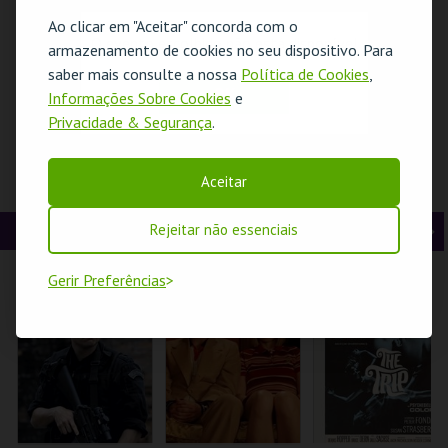
t
g
MAIS INFO
MAIS INFO
MAIS INFO
Ao clicar em "Aceitar" concorda com o
O evento escolhido não está disponível
armazenamento de cookies no seu dispositivo. Para
e
u
COMPRAR
COMPRAR
COMPRAR
saber mais consulte a nossa
Política de Cookies
,
OK
r
i
Informações Sobre Cookies
e
Privacidade & Segurança
.
i
n
o
t
DEBATÍVEL – TODO
FÉRIAS DE VERÃO
PLENITUDE COM
Aceitar
O DISCURSO DE
MAC/CCB 17 A 21
CAMILA VIEIRA |
r
e
ÓDIO DEVE SER
AGO | JUNTOS MAIS
PORTUGAL 2026
CRIME?
FORTES |
CINEMA
Rejeitar não essenciais
A
S
MEMÓRIAS DA
CAPITÓLIO.
CCB
COLISEU DE LISBOA
n
e
Gerir Preferências
t
g
MAIS INFO
MAIS INFO
MAIS INFO
e
u
COMPRAR
COMPRAR
INSCREVER
r
i
i
n