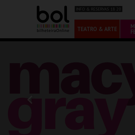
INFO & RESERVAS 18 20
M
TEATRO & ARTE
F