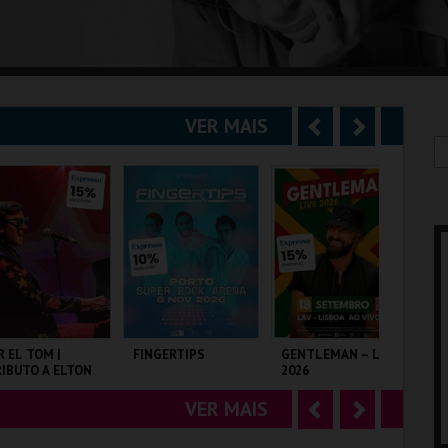
VER MAIS
A
S
n
e
t
g
e
u
r
i
i
n
o
t
R EL TOM |
FINGERTIPS
GENTLEMAN – LIVE
SH
IBUTO A ELTON
2026
r
e
OHN
VER MAIS
A
S
LISEU DE LISBOA
SUPER BOCK ARENA
LAV
TA
n
e