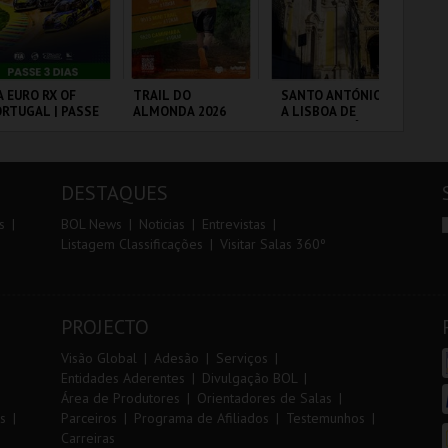
r
i
i
n
o
t
A EURO RX OF
TRAIL DO
SANTO ANTÓNIO -
DIA
RTUGAL | PASSE
ALMONDA 2026
A LISBOA DE
IN
r
e
DIAS
SANTO ANTÓNIO -
MA
PERCURSO
20
CP
RCUITO DE
SERRA DE AIRE
ML - SANTO
PO
FU
OUSADA
ANTÓNIO
DESTAQUES
MAIS INFO
MAIS INFO
MAIS INFO
s
BOL News
Noticias
Entrevistas
Listagem Classificações
Visitar Salas 360º
COMPRAR
INSCREVER
COMPRAR
PROJECTO
Visão Global
Adesão
Serviços
Entidades Aderentes
Divulgação BOL
Área de Produtores
Orientadores de Salas
s
Parceiros
Programa de Afiliados
Testemunhos
Carreiras