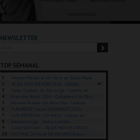
NEWSLETTER
TOP SEMANAL
1
Viagem Medieval em Terra de Santa Maria
2
2026 - Santa Maria da Feira
YE AO VIVO EM PORTUGAL - Estádio
3
Algarve
Visita | Castelo de São Jorge - Castelo de
4
São Jorge
Praia das Rocas 2026 - Castanheira de Pêra
5
Homem-Aranha: Um Novo Dia - Cinemas
6
Cinemax Penafiel
TURANDOT Puccini OPERAFEST 2026 -
REK, O MUSICAL
EXPOSIÇÕES |
PIZZA MAN OEIRAS
PÉR
7
Convento da Cartuxa
LUÍS REPRESAS | 50 ANOS - Coliseu de
EXHIBITIONS 2026
DE 
8
Lisboa
Desassossego - Teatro Camões
9
LUAN SANTANA – REGISTRO HISTÓRICO -
GUSPARK
MUSEU DO ORIENTE.
TAGUSPARK
CAS
10
Estádio da Luz
FESTIVAL CA VILAR DE MOUROS Diário -