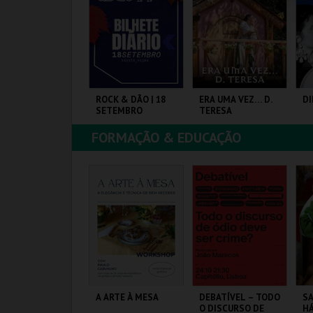
COMPRAR
COMPRAR
COMPRAR
ASSE GERAL |
ROCK & DÃO | 18
ERA UMA VEZ… D.
DI
ATACIL"26
SETEMBRO
TERESA
FORMAÇÃO & EDUCAÇÃO
ARQ. FEIRAS E
VISEU
SANTA MARIA DA
SI
XPOSIÇÕES
FEIRA
F
MAIS INFO
MAIS INFO
MAIS INFO
COMPRAR
COMPRAR
COMPRAR
MF YOUTH TALK -
A ARTE À MESA
DEBATÍVEL – TODO
SA
UERRA, DIREITOS
O DISCURSO DE
HÁ