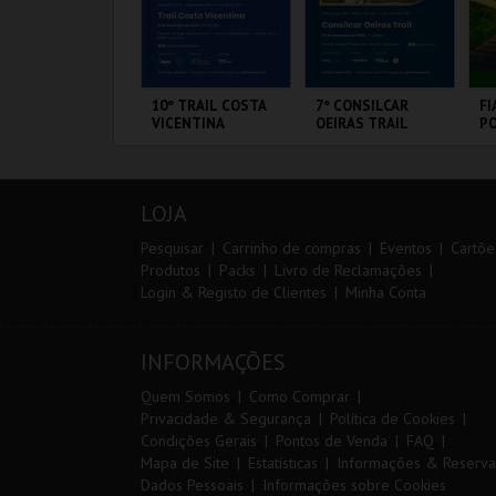
IA EURO RX OF
10º TRAIL COSTA
7º CONSILCAR
FI
ORTUGAL | PASSE
VICENTINA
OEIRAS TRAIL
PO
IP 2 DIAS
3 
IRCUITO DE
SANTIAGO DO
FÁBRICA DA
CI
OUSADA
CACÉM E SINES
PÓLVORA
L
LOJA
MAIS INFO
MAIS INFO
MAIS INFO
Pesquisar
Carrinho de compras
Eventos
Cartõe
Produtos
Packs
Livro de Reclamações
Login & Registo de Clientes
Minha Conta
COMPRAR
INSCREVER
INSCREVER
INFORMAÇÕES
Quem Somos
Como Comprar
Privacidade & Segurança
Política de Cookies
Condições Gerais
Pontos de Venda
FAQ
Mapa de Site
Estatísticas
Informações & Reserva
Dados Pessoais
Informações sobre Cookies