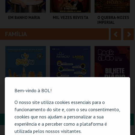
i
n
o
t
EM BANHO MARIA
MIL VEZES REVISTA
O QUEBRA-NOZES |
IMPERIAL
r
e
HERITAGE BALLET |
CLASSIC STAGE
FAMÍLIA
A
S
C CULTURAL
TEATRO POLITEAMA
COLISEU DE LISBOA
ANTÓNIO ALEIXO
n
e
t
g
MAIS INFO
MAIS INFO
MAIS INFO
e
u
COMPRAR
COMPRAR
COMPRAR
r
i
i
n
Bem-vindo à BOL!
o
t
O nosso site utiliza cookies essenciais para o
SAND CITY – O
PASSE GERAL |
ROCK & DÃO | 19
MAIOR PARQUE DE
FATACIL"26
SETEMBRO
funcionamento do site e, com o seu consentimento,
r
e
ESCULTURAS EM
cookies que nos ajudam a personalizar a sua
AREIA DO MUNDO
FORMAÇÃO & EDUCAÇÃO
A
S
SAND CITY
PARQ. FEIRAS E
VISEU
experiência e a perceber como a plataforma é
EXPOSIÇÕES
n
e
utilizada pelos nossos visitantes.