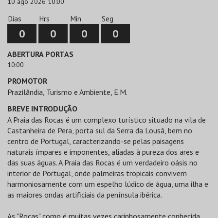
10 ago 2026 10:00
Dias
Hrs
Min
Seg
0
0
0
0
ABERTURA PORTAS
10:00
PROMOTOR
Prazilândia, Turismo e Ambiente, E.M.
BREVE INTRODUÇÃO
A Praia das Rocas é um complexo turístico situado na vila de
Castanheira de Pera, porta sul da Serra da Lousã, bem no
centro de Portugal, caracterizando-se pelas paisagens
naturais ímpares e imponentes, aliadas à pureza dos ares e
das suas águas. A Praia das Rocas é um verdadeiro oásis no
interior de Portugal, onde palmeiras tropicais convivem
harmoniosamente com um espelho lúdico de água, uma ilha e
as maiores ondas artificiais da península ibérica.
As "Rocas" como é muitas vezes carinhosamente conhecida,