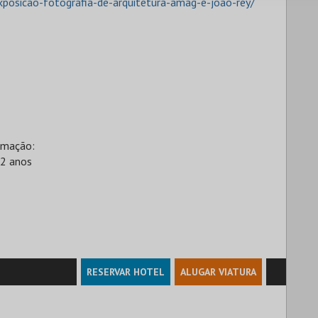
osicao-fotografia-de-arquitetura-amag-e-joao-rey/
rmação:
12 anos
RESERVAR HOTEL
ALUGAR VIATURA