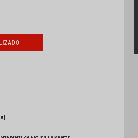
LIZADO
za]
:
oria Maria de Fátima Lambert]: