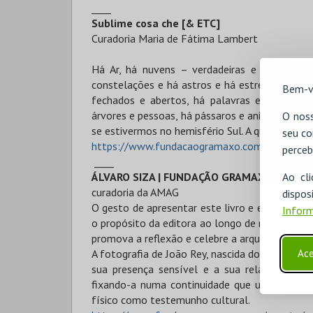
____
Sublime cosa che [& ETC]
Curadoria Maria de Fátima Lambert
Há Ar, há nuvens – verdadeiras e artificiais
constelações e há astros e há estrelas, há de
Bem-v
fechados e abertos, há palavras escritas qu
árvores e pessoas, há pássaros e animais afins, 
O noss
se estivermos no hemisfério Sul. A questão con
seu co
https://www.fundacaogramaxo.com/evento/ex
perceb
____
Ao cl
ÁLVARO SIZA | FUNDAÇÃO GRAMAXO
curadoria da AMAG
disp
O gesto de apresentar este livro e esta expos
Inform
o propósito da editora ao longo de mais de um
promova a reflexão e celebre a arquitetura.
Ace
A fotografia de João Rey, nascida do olhar dis
sua presença sensível e a sua relação com a
fixando-a numa continuidade que ultrapassa a 
físico como testemunho cultural.