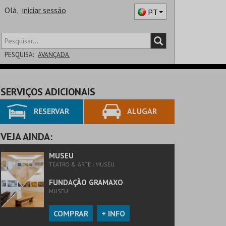
Olá,
iniciar sessão
PT
PESQUISA:
AVANÇADA
DISTRITO
SERVIÇOS ADICIONAIS
SALA
RESERVAR
ALUGAR
VEJA AINDA:
MUSEU
TEATRO & ARTE | MUSEU
FUNDAÇÃO GRAMAXO
MUSEU
COMPRAR
+ INFO