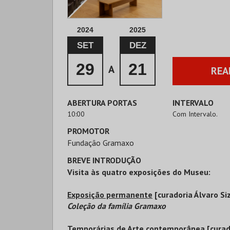
2024
2025
SET
DEZ
29
21
A
REA
ABERTURA PORTAS
INTERVALO
10:00
Com Intervalo.
PROMOTOR
Fundação Gramaxo
BREVE INTRODUÇÃO
Visita às quatro exposições do Museu:
Exposição permanente
[curadoria Álvaro Si
Coleção da família Gramaxo
Temporárias de Arte contemporânea
[curad