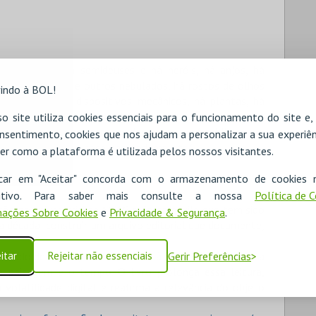
, há deuses e há semideuses e há heróis, há anjos, há
senhos voláteis e outros nebulados, há rostos de olhos
indo à BOL!
e esvoaçam, há dispositivos mecânicos, há plantas, há
há a terra refletida vista debaixo para cima e vice-versa,
o site utiliza cookies essenciais para o funcionamento do site e
siste em estar, permanecer, demorar-se. Há sublime.
nsentimento, cookies que nos ajudam a personalizar a sua experiên
posicao-sublime-cosa-che-andamp-etc/
er como a plataforma é utilizada pelos nossos visitantes.
icar em "Aceitar" concorda com o armazenamento de cookies 
ositivo. Para saber mais consulte a nossa
Política de 
ição no aniversário da AMAG reforça aquilo que tem sido
ações Sobre Cookies
e
Privacidade & Segurança
.
a década: construir um arquivo editorial que documente,
itar
Rejeitar não essenciais
Gerir Preferências
ciplinado de um arquiteto, devolve à Fundação Gramaxo a
 paisagem e o tempo. O livro prolonga essa leitura,
volatilidade digital e reafirma a relevância do objeto