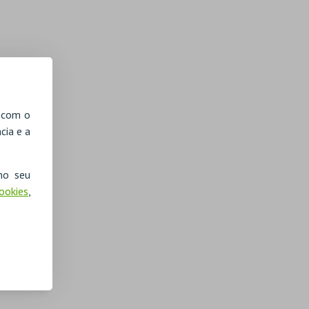
, com o
cia e a
no seu
Cookies
,