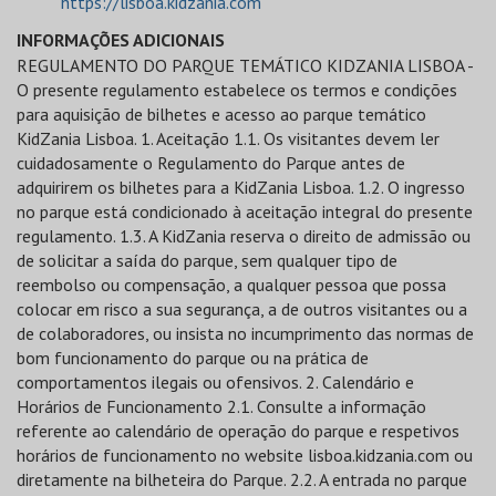
https://lisboa.kidzania.com
INFORMAÇÕES ADICIONAIS
REGULAMENTO DO PARQUE TEMÁTICO KIDZANIA LISBOA - O presente regulamento estabelece os termos e condições para aquisição de bilhetes e acesso ao parque temático KidZania Lisboa. 1. Aceitação 1.1. Os visitantes devem ler cuidadosamente o Regulamento do Parque antes de adquirirem os bilhetes para a KidZania Lisboa. 1.2. O ingresso no parque está condicionado à aceitação integral do presente regulamento. 1.3. A KidZania reserva o direito de admissão ou de solicitar a saída do parque, sem qualquer tipo de reembolso ou compensação, a qualquer pessoa que possa colocar em risco a sua segurança, a de outros visitantes ou a de colaboradores, ou insista no incumprimento das normas de bom funcionamento do parque ou na prática de comportamentos ilegais ou ofensivos. 2. Calendário e Horários de Funcionamento 2.1. Consulte a informação referente ao calendário de operação do parque e respetivos horários de funcionamento no website lisboa.kidzania.com ou diretamente na bilheteira do Parque. 2.2. A entrada no parque está sujeita a disponibilidade. 2.3. O horário de funcionamento do Parque poderá sofrer alterações sem aviso prévio. 2.4. Em determinadas datas, a abertura do Parque estará condicionada à aceitação prévia de reservas de grupo, confirmadas por escrito pela KidZania. 3. Termos e Condições para Aquisição de Bilhetes 3.1. O preço dos bilhetes e de outros serviços disponibilizados pela KidZania poderão sofrer alterações sem aviso prévio. 3.2. O preço dos bilhetes inclui IVA à taxa legal em vigor. 3.3. As vendas efetuadas são de carácter definitivo não sendo aceites trocas ou devoluções. 3.4. Bilhetes danificados, rasurados ou com data de validade expirada, não serão aceites como válidos. 3.5. Bilhetes adquiridos com antecedência não garantem acesso privilegiado ou tratamento preferencial no Parque e são válidos única e exclusivamente para a data e hora especificada nos mesmos. 3.6. Bilhetes ou vouchers de oferta adquiridos com antecedência sem data marcada, estão sujeitos à disponibilidade do parque e à validade de utilização especificada nos mesmos. 3.7. Caso os bilhetes sejam adquiridos em nome de outros visitantes (Por exemplo: Reservas de Grupos, Escolas, Festas de Aniversario, Eventos Corporativos, Bilhetes para oferta), o comprador aceita em nome dos visitantes que constituem o grupo, os termos e condições especificados no presente regulamento, bem como toda a informação complementar que seja enviada por escrito pela KidZania Lisboa, relativamente à confirmação dos detalhes da reserva. 3.8. O valor da entrada permite o acesso às atividades lúdicas e educativas disponíveis no parque, não estando incluído qualquer serviço adicional, nomeadamente alimentação e bebidas, festas e eventos, serviço de fotografia e gravação de vídeo, serviço de W-Fi, cacifos, entre outros. 4. Termos e Condições de Acesso 4.1. A KidZania reserva o direito de solicitar um documento de identificação que comprove a idade do visitante. 4.2. Os visitantes devem ler e cumprir as recomendações e sinalética de utilização e segurança do Parque. 4.3. Todas as atividades desenvolvidas dentro do parque têm um carácter meramente lúdico/educativo. 4.4. As crianças são livres de escolher as atividades que pretendem, mediante disponibilidade das mesmas, usufruindo apenas dos benefícios inerentes às atividades que realizem. 4.5. As crianças menores de 8 anos só podem entrar e permanecer no parque, acompanhadas por um adulto. inclusivamente nas situações em que as crianças tenham idade igual ou superior a 8 anos. 4.7. Os adultos deverão estar acompanhados por crianças para poderem entrar no parque. 4.8. O acesso a alguns espaços ou estabelecimentos poderá ser condicionado pela idade ou estatura da criança. 4.9. Alguns espaços ou estabelecimentos têm horários definidos. 4.10. Alguns espaços ou estabelecimentos podem estar temporariamente encerrados para manutenção, remodelação, motivos operacionais ou de ordem técnica. 4.11. Alguns espaços ou estabelecimentos podem ser reservados para festas de aniversário e eventos particulares. 4.12. As últimas atividades de cada turno podem iniciar-se até 30 minutos antes do horário previsto para o fecho do parque. 4.13. Aos maiores de 16 anos não será permitido entrar nos estabelecimentos nem guardar lugar nas filas. 4.14. São permitidas saídas temporárias aos adultos que acompanhem crianças com idade igual ou superior a 8 anos. No caso de acompanharem crianças com idade inferior a 8 anos, deve ficar garantida a presença de pelo menos 1 adulto do agregado no interior do parque. 4.15. Não são permitidas saídas temporárias às crianças, considerando-se o término da visita, o momento em que efetuem a saída do parque. 4.16. As crianças têm obrigatoriamente de estar acompanhadas pelo adulto responsável que realizou o processo de check-in para efetuarem a saída do Parque. 4.17. A Direção do parque não se responsabiliza pela guarda dos bens e pertences dos visitantes. 4.18. Não é permitido fumar no interior do parque. 4.19. Não são permitidos animais, exceto cães de assistência. O conceito de cão de assistência abrange as seguintes categorias de cães: a) Cão-guia, cão treinado ou em fase de treino para auxiliar pessoa com deficiência visual; b) Cão para surdo, cão treinado ou em fase de treino para auxiliar pessoa com deficiência auditiva; c) Cão de serviço, cão treinado ou em fase de treino para auxiliar pessoa com deficiência mental, orgânica ou motora. 5. Outros Termos e Condições 5.1. No interior da KidZania é possível fotografar e filmar durante a sua visita, os elementos que constituam o seu grupo. No entanto poderá ser solicitado aos visitantes que não o façam quando perturbar o normal desenrolar das atividades ou por outras circunstâncias que coloquem em causa a experiência dos visitantes no parque. 5.2. No decurso da visita, poderão ser tiradas fotografias aos visitantes pelo Serviço de Fotografia da KidZania, caso não se oponha expressamente a algum elemento da equipa. As fotografias serão expostas no parque e as que não forem adquiridas serão destruídas, por forma a não poderem ser reproduzidas de novo. 5.3. Os visitantes poderão ser fotografados ou filmados por órgãos de comunicação social que estejam no parque a realizar uma reportagem. Caso não pretenda ser fotografado ou filmado, bem como as crianças que o acompanham, deve informar a equipa de reportagem. 5.4. É necessário solicitar autorização para a realização de sessões fotográficas ou filmagens que tenham fins comerciais. 5.5. Para sua proteção, o parque é objeto de videovigilância. 5.6. As atividades dentro do Parque são dirigidas a crianças dos 3 aos 15 anos. 5.7. As atividades dentro do Parque são conduzidas e realizadas em Português. 5.8. Os dados pessoais recolhidos são tratados de acordo com a Legislação aplicável, protegendo a sua privacidade. Para qualquer esclarecimento sobre a finalidade, tratamento, prazo de conservação, entre outros, consulte o REGULAMENTO DE PROTEÇÃO DE DADOS PESSOAIS em vigor, que se encontra disponível em lisboa.kidzania.com. 4.6. É obrigatória a presença de um adulto responsável no decorrer do processo de check-in, inclusivamente nas situações em que as crianças tenham idade igual ou superior a 8 anos. 4.7. Os adultos deverão estar acompanhados por crianças para poderem entrar no parque. 4.8. O acesso a alguns espaços ou estabelecimentos poderá ser condicionado pela idade ou estatura da criança. 4.9. Alguns espaços ou estabelecimentos têm horários definidos. 4.10. Alguns espaços ou estabelecimentos podem estar temporariamente encerrados para manutenção, remodelação, motivos operacionais ou de ordem técnica. 4.11. Alguns espaços ou estabelecimentos podem ser reservados para festas de aniversário e eventos particulares. 4.12. As últimas atividades de cada turno podem iniciar-se até 30 minutos antes do horário previsto para o fecho do parque. 4.13. Aos maiores de 16 anos não será permitido entrar nos estabelecimentos nem guardar lugar nas filas. 4.14. São permitidas saídas temporárias aos adultos que acompanhem crianças com idade igual ou superior a 8 anos. No caso de acompanharem crianças com idade inferior a 8 anos, deve ficar garantida a presença de pelo menos 1 adulto do agregado no interior do parque. 4.15. Não são permitidas saídas temporárias às crianças, considerando-se o término da visita, o momento em que efetuem a saída do parque. 4.16. As crianças têm obrigatoriamente de estar acompanhadas pelo adulto responsável que realizou o processo de check-in para efetuarem a saída do Parque. 4.17. A Direção do parque não se responsabiliza pela guarda dos bens e pertences dos visitantes. 4.18. Não é permitido fumar no interior do parque. 4.19. Não são permitidos animais, exceto cães de assistência. O conceito de cão de assistência abrange as seguintes categorias de cães: a) Cão-guia, cão treinado ou em fase de treino para auxiliar pessoa com deficiência visual; b) Cão para surdo, cão treinado ou em fase de treino para auxiliar pessoa com deficiência auditiva; c) Cão de serviço, cão treinado ou em fase de treino para auxiliar pessoa com deficiência mental, orgânica ou motora. 5. Outros Termos e Condições 5.1. No interior da KidZania é possível fotografar e filmar durante a sua visita, os elementos que constituam o seu grupo. No entanto poderá ser solicitado aos visitantes que não o façam quando perturbar o normal desenrolar das atividades ou por outras circunstâncias que coloquem em causa a experiência dos visitantes no parque. 5.2. No decurso da visita, poderão ser tiradas fotografias aos visitantes pelo Serviço de Fotografia da KidZania, caso não se oponha expressamente a algum elemento da equipa. As fotografias serão expostas no parque e as que não forem adquiridas serão destruídas, por forma a não poderem ser reproduzidas de novo. 5.3. Os visitantes poderão ser fotografados ou filmados por órgãos de comunicação social que estejam no parque a realizar uma reportagem. Caso não pretenda ser fotografado ou filmado, bem como as cri