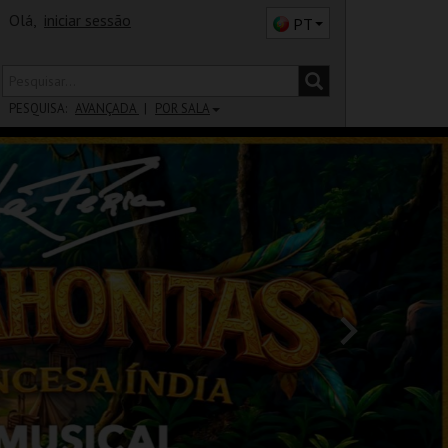
Olá,
iniciar sessão
PT
PESQUISA:
AVANÇADA
POR SALA
DISTRITO
SALA