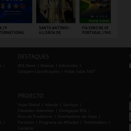
r
i
i
n
o
t
A 29
SANTO ANTÓNIO -
FIA EURO RX OF
PA
NTERNATIONAL
A LISBOA DE
PORTUGAL | PASSE
r
e
ASTERS FUTSAL
SANTO ANTÓNIO -
3 DIAS
26 - SL BENFICA
PERCURSO
 FC JIMBEE CAR
RTIMÃO ARENA
ML - SANTO
CIRCUITO DE
PA
ANTÓNIO
LOUSADA
OR
DESTAQUES
MAIS INFO
MAIS INFO
MAIS INFO
s
BOL News
Noticias
Entrevistas
Listagem Classificações
Visitar Salas 360º
COMPRAR
COMPRAR
COMPRAR
PROJECTO
Visão Global
Adesão
Serviços
Entidades Aderentes
Divulgação BOL
Área de Produtores
Orientadores de Salas
s
Parceiros
Programa de Afiliados
Testemunhos
Carreiras