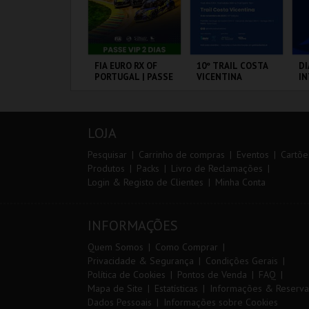
IA 29
FIA EURO RX OF
10º TRAIL COSTA
DI
NTERNATIONAL
PORTUGAL | PASSE
VICENTINA
I
ASTERS FUTSAL
VIP 2 DIAS
M
026 - SPORTING
20
P VS PALMA
VS
ORTIMÃO ARENA
CIRCUITO DE
SANTIAGO DO
PO
UTSAL
LOUSADA
CACÉM E SINES
LOJA
MAIS INFO
MAIS INFO
MAIS INFO
Pesquisar
Carrinho de compras
Eventos
Cartõe
Produtos
Packs
Livro de Reclamações
Login & Registo de Clientes
Minha Conta
COMPRAR
COMPRAR
INSCREVER
INFORMAÇÕES
Quem Somos
Como Comprar
Privacidade & Segurança
Condições Gerais
Política de Cookies
Pontos de Venda
FAQ
Mapa de Site
Estatísticas
Informações & Reserva
Dados Pessoais
Informações sobre Cookies