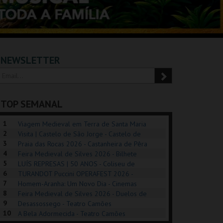
NEWSLETTER
TOP SEMANAL
1
Viagem Medieval em Terra de Santa Maria
2
2026 - Santa Maria da Feira
Visita | Castelo de São Jorge - Castelo de
3
São Jorge
Praia das Rocas 2026 - Castanheira de Pêra
4
Feira Medieval de Silves 2026 - Bilhete
5
Diário - Centro Histórico Silves
LUÍS REPRESAS | 50 ANOS - Coliseu de
6
Lisboa
TURANDOT Puccini OPERAFEST 2026 -
REK, O MUSICAL
EXPOSIÇÕES |
PÉROLA – MELHOR
7
Convento da Cartuxa
Homem-Aranha: Um Novo Dia - Cinemas
EXHIBITIONS 2026
DE MIM
8
Cinemax Penafiel
Feira Medieval de Silves 2026 - Duelos de
9
Honra - Centro Histórico Silves
Desassossego - Teatro Camões
GUSPARK
MUSEU DO ORIENTE.
CASINO ESTORIL
TAG
10
A Bela Adormecida - Teatro Camões