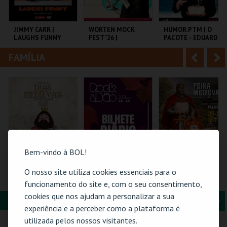
i
n
o
t
JIMMY CARR |
WORTEN MOCK
HUMOR.PTM | O
LAUGHS FUNNY
FEST"26 |
PACOTE - EDUARDO
r
e
MICHELLE WOLF
MADEIRA E JEL
FAMÍLIA
A
S
COLISEU DE LISBOA
CINEMA SÃO JORGE .
TEMPO
n
e
t
g
MAIS INFO
MAIS INFO
MAIS INFO
e
u
COMPRAR
COMPRAR
COMPRAR
r
i
i
n
Bem-vindo à BOL!
o
t
O nosso site utiliza cookies essenciais para o
SEJA REI POR UMA
ROCK & DÃO | 19
PASSE 3 DIAS FEIRA
NOITE | DIAS
SETEMBRO
MEDIEVAL
funcionamento do site e, com o seu consentimento,
r
e
MEDIEVAIS EM
PALMELA
cookies que nos ajudam a personalizar a sua
C. M. PALMELA
CASTRO MARIM
FORMAÇÃO & EDUCAÇÃO
A
S
2026
VILA DE CASTRO
VISEU
experiência e a perceber como a plataforma é
MARIM
CARTÃO
n
e
utilizada pelos nossos visitantes.