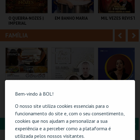
i
n
o
t
O QUEBRA-NOZES |
EM BANHO MARIA
MIL VEZES REVISTA
IMPERIAL
r
e
HERITAGE BALLET |
CLASSIC STAGE
FAMÍLIA
A
S
COLISEU DE LISBOA
C CULTURAL
TEATRO POLITEAMA
ANTÓNIO ALEIXO
n
e
t
g
MAIS INFO
MAIS INFO
MAIS INFO
e
u
COMPRAR
COMPRAR
COMPRAR
r
i
i
n
Bem-vindo à BOL!
o
t
O nosso site utiliza cookies essenciais para o
BLUE CRUISES -
NOITE BRANCA -
26-AGOSTO |
TÁGIDES BRUNCH |
POOL PARTY
FATACIL"26
funcionamento do site e, com o seu consentimento,
r
e
PASSEIO DE BARCO
cookies que nos ajudam a personalizar a sua
2026
FORMAÇÃO & EDUCAÇÃO
A
S
BLUE CRUISES
PISCINA M. DE
PARQ. FEIRAS E
experiência e a perceber como a plataforma é
ALJUSTREL
EXPOSIÇÕES
n
e
utilizada pelos nossos visitantes.